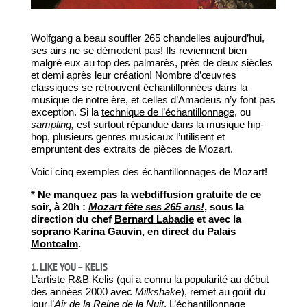
Wolfgang a beau souffler 265 chandelles aujourd’hui,
ses airs ne se démodent pas! Ils reviennent bien
malgré eux au top des palmarès, près de deux siècles
et demi après leur création! Nombre d’œuvres
classiques se retrouvent échantillonnées dans la
musique de notre ère, et celles d’Amadeus n’y font pas
exception. Si la
technique de l’échantillonnage
, ou
sampling,
est surtout répandue dans la musique hip-
hop, plusieurs genres musicaux l’utilisent et
empruntent des extraits de pièces de Mozart.
Voici cinq exemples des échantillonnages de Mozart!
* Ne manquez pas la webdiffusion gratuite de ce
soir, à 20h :
Mozart fête ses 265 ans!
, sous la
direction du chef
Bernard Labadie
et avec la
soprano
Karina Gauvin
, en direct du
Palais
Montcalm
.
1. LIKE YOU – KELIS
L’artiste R&B Kelis (qui a connu la popularité au début
des années 2000 avec
Milkshake
), remet au goût du
jour l’
Air de la Reine de la Nuit
. L’échantillonnage