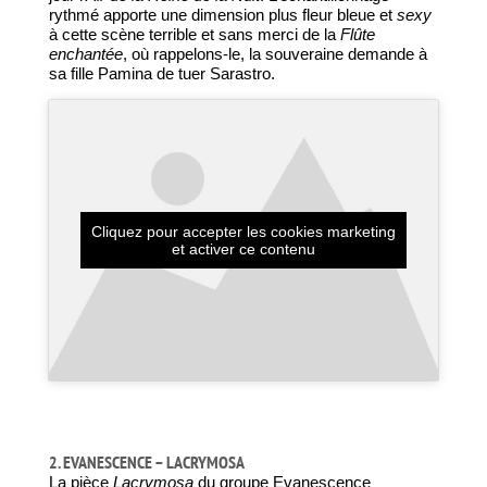
rythmé apporte une dimension plus fleur bleue et
sexy
à cette scène terrible et sans merci de la
Flûte
enchantée
, où rappelons-le, la souveraine demande à
sa fille Pamina de tuer Sarastro.
Cliquez pour accepter les cookies marketing
et activer ce contenu
2. EVANESCENCE – LACRYMOSA
La pièce
Lacrymosa
du groupe Evanescence