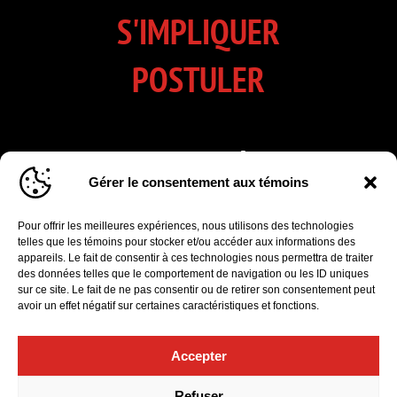
S'IMPLIQUER
POSTULER
INSCRIVEZ-VOUS À NOTRE
Gérer le consentement aux témoins
INFOLETTRE
Pour offrir les meilleures expériences, nous utilisons des technologies
Cliquez pour accepter les cookies marketing
telles que les témoins pour stocker et/ou accéder aux informations des
et activer ce formulaire d’inscription à
appareils. Le fait de consentir à ces technologies nous permettra de traiter
l'infolettre
des données telles que le comportement de navigation ou les ID uniques
sur ce site. Le fait de ne pas consentir ou de retirer son consentement peut
avoir un effet négatif sur certaines caractéristiques et fonctions.
Accepter
Politique de confidentialité
|
Gérer le consentement aux témoins
Refuser