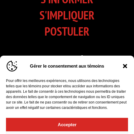
S'IMPLIQUER
POSTULER
INSCRIVEZ-VOUS À NOTRE
Gérer le consentement aux témoins
INFOLETTRE
Pour offrir les meilleures expériences, nous utilisons des technologies
Cliquez pour accepter les cookies marketing
telles que les témoins pour stocker et/ou accéder aux informations des
et activer ce formulaire d’inscription à
appareils. Le fait de consentir à ces technologies nous permettra de traiter
l'infolettre
des données telles que le comportement de navigation ou les ID uniques
sur ce site. Le fait de ne pas consentir ou de retirer son consentement peut
avoir un effet négatif sur certaines caractéristiques et fonctions.
Accepter
Politique de confidentialité
|
Gérer le consentement aux témoins