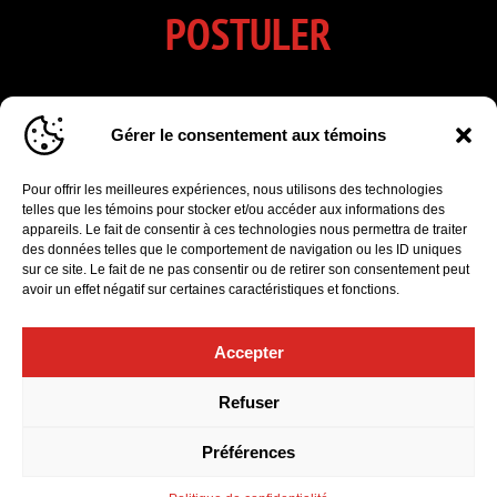
POSTULER
INSCRIVEZ-VOUS À NOTRE
Gérer le consentement aux témoins
INFOLETTRE
Pour offrir les meilleures expériences, nous utilisons des technologies
telles que les témoins pour stocker et/ou accéder aux informations des
Cliquez pour accepter les cookies marketing
appareils. Le fait de consentir à ces technologies nous permettra de traiter
et activer ce formulaire d’inscription à
des données telles que le comportement de navigation ou les ID uniques
l'infolettre
sur ce site. Le fait de ne pas consentir ou de retirer son consentement peut
avoir un effet négatif sur certaines caractéristiques et fonctions.
Accepter
Refuser
Politique de confidentialité
|
Gérer le consentement aux témoins
© 2026 Orchestre Symphonique de Québec. Tous droits
Préférences
réservés.Design et développement :