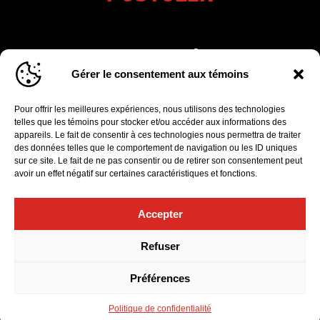
INSCRIVEZ-VOUS À NOTRE
Gérer le consentement aux témoins
INFOLETTRE
Pour offrir les meilleures expériences, nous utilisons des technologies
Cliquez pour accepter les cookies marketing
telles que les témoins pour stocker et/ou accéder aux informations des
et activer ce formulaire d’inscription à
appareils. Le fait de consentir à ces technologies nous permettra de traiter
l'infolettre
des données telles que le comportement de navigation ou les ID uniques
sur ce site. Le fait de ne pas consentir ou de retirer son consentement peut
avoir un effet négatif sur certaines caractéristiques et fonctions.
Accepter
Politique de confidentialité
|
Gérer le consentement aux témoins
Refuser
© 2026 Orchestre Symphonique de Québec. Tous droits
réservés.
Préférences
Design et développement :
Politique de confidentialité