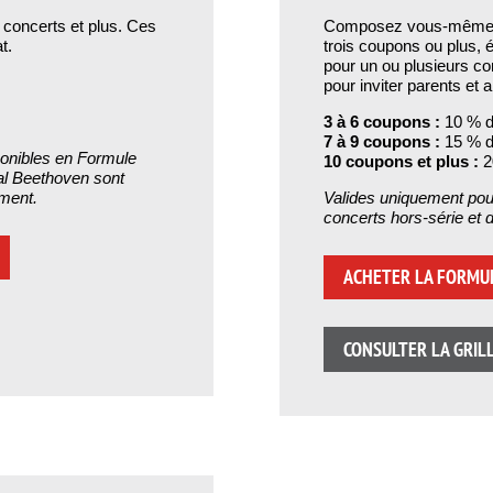
 concerts et plus. Ces
Composez vous-même vo
t.
trois coupons ou plus,
pour un ou plusieurs co
pour inviter parents et 
3 à 6 coupons :
10 % d
7 à 9 coupons :
15 % d
ponibles en Formule
10 coupons et plus :
2
al Beethoven sont
ement.
Valides uniquement pour
concerts hors-série et 
ACHETER LA FORMUL
CONSULTER LA GRILL