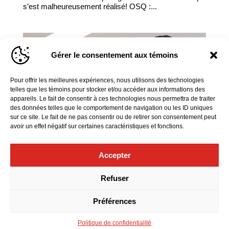
s’est malheureusement réalisé! OSQ :...
Gérer le consentement aux témoins
Pour offrir les meilleures expériences, nous utilisons des technologies
telles que les témoins pour stocker et/ou accéder aux informations des
appareils. Le fait de consentir à ces technologies nous permettra de traiter
des données telles que le comportement de navigation ou les ID uniques
sur ce site. Le fait de ne pas consentir ou de retirer son consentement peut
avoir un effet négatif sur certaines caractéristiques et fonctions.
Accepter
ENTREVUE SYMPHONIQUE AVEC ALEXANDRA DARIESCU
Dans cette nouvelle entrevue symphonique, notre
Refuser
invitée, la pianiste Alexandra Dariescu, nous parle des
artistes qui l’ont influencée, des accomplissements
musicaux dont elle est le plus fière et elle nous partage
Préférences
quelques souvenirs liés à ses derniers passages...
Politique de confidentialité