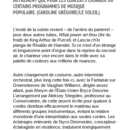
AUTREMENT QUE POUR LES CONCERTS CHORAUX OU
CERTAINS PROGRAMMES DE MUSIQUE
POPULAIRE. (CAROLINE GRÉGOIRE/LE SOLEIL)
L’invité de la soirée revient – de l’arrière du parterre! –
pour deux autres tubes,
What power art thou
(Air du
froid) de King Arthur de Purcell, et
Lascia ch’io
pianga
de Rinaldo de Haendel. Si ce n’est d’un étrange
et longuissime point d’orgue dans la reprise du second
air, le chanteur vise encore dans le mille avec sa
palette de couleurs aux millions de nuances.
Autre changement de costume, autre intermède
orchestral, plus long cette fois-ci, avec la Fantaisie sur
Greensleeves de Vaughan Williams, dirigée assez
allant, puis Aheym de l’États-Unien Bryce Dessner.
L’arrangement par Aleksey Shegolev, professeur au
Conservatoire, de cette œuvre écrite pour quatuor à
cordes distribue efficacement le matériau aux
différents groupes instrumentaux, évitant la relative
monotonie d’une interprétation aux seules cordes. Les
éclairages enlevants de Nyco Desmeules, concepteur-
éclairagiste en résidence, traduisent énergiquement