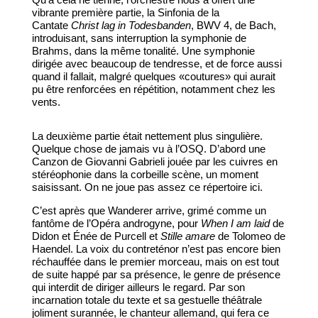
vibrante première partie, la Sinfonia de la
Cantate
Christ lag in Todesbanden
, BWV 4, de Bach,
introduisant, sans interruption la symphonie de
Brahms, dans la même tonalité. Une symphonie
dirigée avec beaucoup de tendresse, et de force aussi
quand il fallait, malgré quelques «coutures» qui aurait
pu être renforcées en répétition, notamment chez les
vents.
La deuxième partie était nettement plus singulière.
Quelque chose de jamais vu à l’OSQ. D’abord une
Canzon de Giovanni Gabrieli jouée par les cuivres en
stéréophonie dans la corbeille scène, un moment
saisissant. On ne joue pas assez ce répertoire ici.
C’est après que Wanderer arrive, grimé comme un
fantôme de l’Opéra androgyne, pour
When I am laid
de
Didon et Énée de Purcell et
Stille amare
de Tolomeo de
Haendel. La voix du contreténor n’est pas encore bien
réchauffée dans le premier morceau, mais on est tout
de suite happé par sa présence, le genre de présence
qui interdit de diriger ailleurs le regard. Par son
incarnation totale du texte et sa gestuelle théâtrale
joliment surannée, le chanteur allemand, qui fera ce