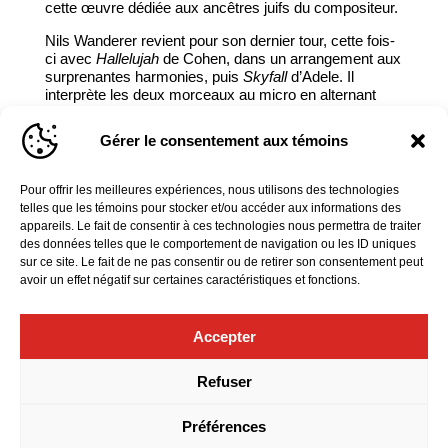
cette œuvre dédiée aux ancêtres juifs du compositeur.
Nils Wanderer revient pour son dernier tour, cette fois-
ci avec
Hallelujah
de Cohen, dans un arrangement aux
surprenantes harmonies, puis
Skyfall
d’Adele. Il
interprète les deux morceaux au micro en alternant
entre ses voix de contreténor et de baryton.
Gérer le consentement aux témoins
Pour ses rappels, le généreux chanteur a offert deux
de ses propres compositions, en anglais et en
allemand.
Pour offrir les meilleures expériences, nous utilisons des technologies
telles que les témoins pour stocker et/ou accéder aux informations des
Ce programme, qui marque également les débuts
appareils. Le fait de consentir à ces technologies nous permettra de traiter
officiels comme violon solo de Sheila Jaffé, est
des données telles que le comportement de navigation ou les ID uniques
redonné jeudi soir à guichets fermés.
sur ce site. Le fait de ne pas consentir ou de retirer son consentement peut
avoir un effet négatif sur certaines caractéristiques et fonctions.
Accepter
Refuser
Préférences