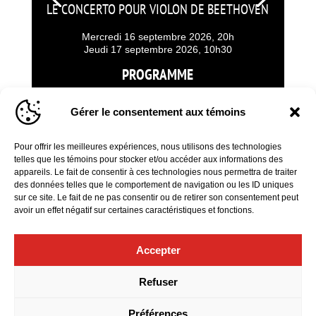
LE CONCERTO POUR VIOLON DE BEETHOVEN
Mercredi 16 septembre 2026, 20h
Jeudi 17 septembre 2026, 10h30
PROGRAMME
Chostakovitch :
Ouverture festive *
Beethoven :
Concerto pour violon
Gérer le consentement aux témoins
Bartók :
Concerto pour orchestre **
ARTISTES INVITÉS
Pour offrir les meilleures expériences, nous utilisons des technologies
telles que les témoins pour stocker et/ou accéder aux informations des
Clemens Schuldt
, chef
appareils. Le fait de consentir à ces technologies nous permettra de traiter
Vadim Gluzman
violon
des données telles que le comportement de navigation ou les ID uniques
sur ce site. Le fait de ne pas consentir ou de retirer son consentement peut
avoir un effet négatif sur certaines caractéristiques et fonctions.
EN SAVOIR PLUS
Accepter
Refuser
Préférences