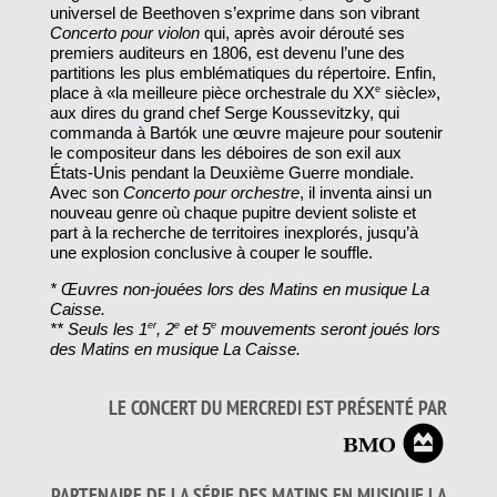
universel de Beethoven s’exprime dans son vibrant
Concerto pour violon
qui, après avoir dérouté ses
premiers auditeurs en 1806, est devenu l’une des
partitions les plus emblématiques du répertoire. Enfin,
place à «la meilleure pièce orchestrale du XX
e
siècle»,
aux dires du grand chef Serge Koussevitzky, qui
commanda à Bartók une œuvre majeure pour soutenir
le compositeur dans les déboires de son exil aux
États-Unis pendant la Deuxième Guerre mondiale.
Avec son
Concerto pour orchestre
, il inventa ainsi un
nouveau genre où chaque pupitre devient soliste et
part à la recherche de territoires inexplorés, jusqu’à
une explosion conclusive à couper le souffle.
* Œuvres non-jouées lors des Matins en musique La
Caisse.
** Seuls les 1
er
, 2
e
et 5
e
mouvements seront joués lors
des Matins en musique La Caisse.
LE CONCERT DU MERCREDI EST PRÉSENTÉ PAR
PARTENAIRE DE LA SÉRIE DES MATINS EN MUSIQUE LA