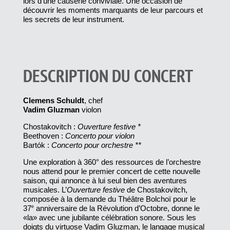
lors d’une causerie conviviale. Une occasion de
découvrir les moments marquants de leur parcours et
les secrets de leur instrument.
DESCRIPTION DU CONCERT
Clemens Schuldt
, chef
Vadim Gluzman
violon
Chostakovitch :
Ouverture festive *
Beethoven :
Concerto pour violon
Bartók :
Concerto pour orchestre **
Une exploration à 360° des ressources de l’orchestre
nous attend pour le premier concert de cette nouvelle
saison, qui annonce à lui seul bien des aventures
musicales. L’
Ouverture festive
de Chostakovitch,
composée à la demande du Théâtre Bolchoï pour le
37
e
anniversaire de la Révolution d’Octobre, donne le
«la» avec une jubilante célébration sonore. Sous les
doigts du virtuose Vadim Gluzman, le langage musical