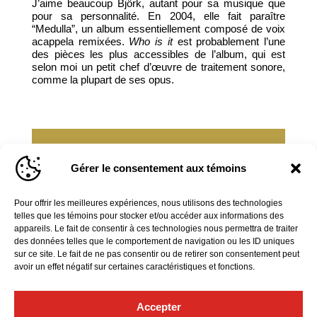
J’aime beaucoup Björk, autant pour sa musique que
pour sa personnalité. En 2004, elle fait paraître
“Medulla”, un album essentiellement composé de voix
acappela remixées.
Who is it
est probablement l’une
des pièces les plus accessibles de l’album, qui est
selon moi un petit chef d’œuvre de traitement sonore,
comme la plupart de ses opus.
Retrouvez Valérie Milot lors de notre
Gérer le consentement aux témoins
concert
Invitation à la harpe
, le 2 mars
2022 à 20h, au Palais Montcalm!
Pour offrir les meilleures expériences, nous utilisons des technologies
telles que les témoins pour stocker et/ou accéder aux informations des
PROCUREZ-VOUS DES BILLETS ICI!
appareils. Le fait de consentir à ces technologies nous permettra de traiter
des données telles que le comportement de navigation ou les ID uniques
sur ce site. Le fait de ne pas consentir ou de retirer son consentement peut
avoir un effet négatif sur certaines caractéristiques et fonctions.
EN SAVOIR PLUS
Accepter