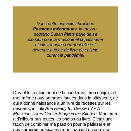
Dans cette nouvelle chronique
Passions méconnues
, la mezzo-
soprano Susan Platts parle de sa
passion pour la musique et la pâtisserie
et elle raconte comment elle est
devenue autrice de livre de cuisine
durant la pandémie!
Durant le confinement de la pandémie, mon conjoint et
moi-même nous sommes lancés dans la pâtisserie, ce
qui a donné naissance à un livre de recettes sur les
desserts, intitulé
Aria Ready for Dessert ? – A
Musician Takes Center Stage in the Kitchen
. Mon mari
a d’ailleurs pris toutes les photos du livre. C’était une
façon de combiner ma passion pour la pâtisserie et
nos carrières musicales (mon mari est un corniste