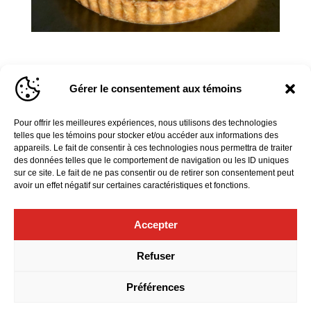
Gérer le consentement aux témoins
Retrouvez la mezzo-soprano Susan Platts
lors de notre concert
Le Requiem de
Pour offrir les meilleures expériences, nous utilisons des technologies
Verdi
telles que les témoins pour stocker et/ou accéder aux informations des
le 20 avril 2023 à 19 h 30
au Grand
appareils. Le fait de consentir à ces technologies nous permettra de traiter
Théâtre de Québec!
des données telles que le comportement de navigation ou les ID uniques
sur ce site. Le fait de ne pas consentir ou de retirer son consentement peut
avoir un effet négatif sur certaines caractéristiques et fonctions.
EN SAVOIR PLUS
Accepter
Refuser
Préférences