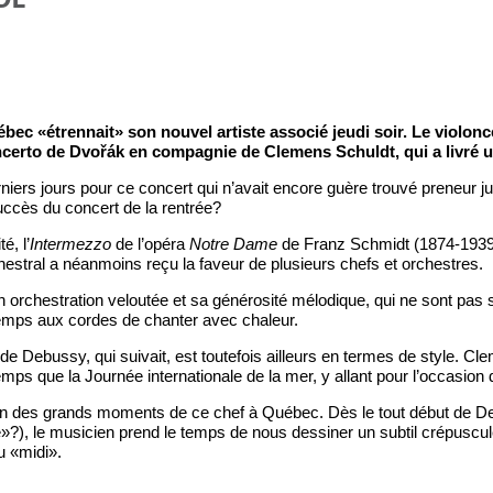
c «étrennait» son nouvel artiste associé jeudi soir. Le violonc
certo de Dvořák en compagnie de Clemens Schuldt, qui a livré u
niers jours pour ce concert qui n’avait encore guère trouvé preneur 
ccès du concert de la rentrée?
é, l’
Intermezzo
de l’opéra
Notre Dame
de Franz Schmidt (1874-1939).
rchestral a néanmoins reçu la faveur de plusieurs chefs et orchestres.
 orchestration veloutée et sa générosité mélodique, qui ne sont pas
temps aux cordes de chanter avec chaleur.
de Debussy, qui suivait, est toutefois ailleurs en termes de style. Cl
temps que la Journée internationale de la mer, y allant pour l’occasion
un des grands moments de ce chef à Québec. Dès le tout début de De 
?), le musicien prend le temps de nous dessiner un subtil crépuscule
u «midi».