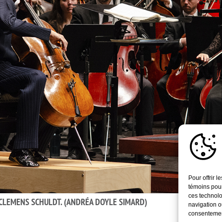
Pour offrir 
témoins pour
ces technolo
 CLEMENS SCHULDT. (ANDRÉA DOYLE SIMARD)
navigation ou
consentement