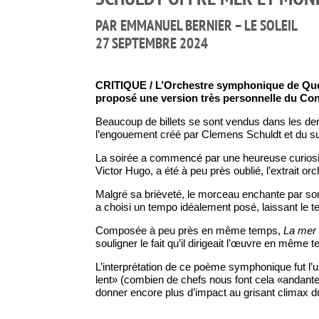
PAR EMMANUEL BERNIER – LE SOLEIL
27 SEPTEMBRE 2024
CRITIQUE / L’Orchestre symphonique de Québe
proposé une version très personnelle du Con
Beaucoup de billets se sont vendus dans les der
l’engouement créé par Clemens Schuldt et du su
La soirée a commencé par une heureuse curiosit
Victor Hugo, a été à peu près oublié, l’extrait o
Malgré sa brièveté, le morceau enchante par son
a choisi un tempo idéalement posé, laissant le 
Composée à peu près en même temps,
La mer
souligner le fait qu’il dirigeait l’œuvre en même 
L’interprétation de ce poème symphonique fut l’
lent» (combien de chefs nous font cela «andante»
donner encore plus d’impact au grisant climax d