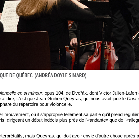
QUE DE QUÉBEC. (ANDRÉA DOYLE SIMARD)
loncelle en si mineur
, opus 104, de Dvořák, dont Victor Julien-Laferr
isse dire, c’est que Jean-Guihen Queyras, qui nous avait joué le
Conce
hare du répertoire pour violoncelle.
r mouvement, où il s’approprie tellement sa partie qu’il prend réguliè
ris, dirigeant un début indécis plus près de l’«andante» que de l’«all
interprétatifs, mais Queyras, qui doit avoir envie d’autre chose aprè