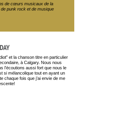
oups de cœurs musicaux de la
, de punk rock et de musique
 DAY
ot” et la chanson titre en particulier
condaire, à Calgary. Nous nous
s l’écoutions aussi fort que nous le
t si mélancolique tout en ayant un
te chaque fois que j’ai envie de me
escente!