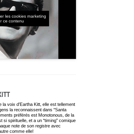
er les cookies marketing
er ce contenu
KITT
 la voix d’Eartha Kitt, elle est tellement
 gens la reconnaissent dans “Santa
ements préférés est Monotonous, de la
 si spirituelle, et a un “timing” comique
haque note de son registre avec
 autre comme elle!