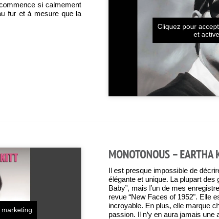
on commence si calmement
au fur et à mesure que la
Cliquez pour accept
et activ
MONOTONOUS – EARTHA 
Il est presque impossible de décrire
élégante et unique. La plupart des
Baby”, mais l’un de mes enregistr
revue “New Faces of 1952”. Elle est
incroyable. En plus, elle marque c
s marketing
passion. Il n’y en aura jamais une