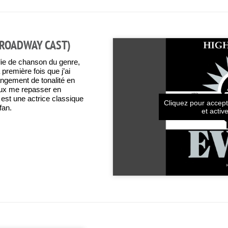
BROADWAY CAST)
plie de chanson du genre,
première fois que j’ai
angement de tonalité en
peux me repasser en
e est une actrice classique
Cliquez pour accept
fan.
et activ