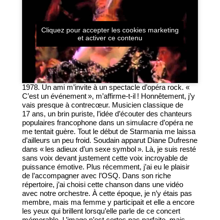
Cliquez pour accepter les cookies marketing
et activer ce contenu
1978. Un ami m’invite à un spectacle d’opéra rock. «
C’est un événement », m’affirme-t-il ! Honnêtement, j’y
vais presque à contrecœur. Musicien classique de
17 ans, un brin puriste, l’idée d’écouter des chanteurs
populaires francophone dans un simulacre d’opéra ne
me tentait guère. Tout le début de Starmania me laissa
d’ailleurs un peu froid. Soudain apparut Diane Dufresne
dans « les adieux d’un sexe symbol ». Là, je suis resté
sans voix devant justement cette voix incroyable de
puissance émotive. Plus récemment, j’ai eu le plaisir
de l’accompagner avec l’OSQ. Dans son riche
répertoire, j’ai choisi cette chanson dans une vidéo
avec notre orchestre. À cette époque, je n’y étais pas
membre, mais ma femme y participait et elle a encore
les yeux qui brillent lorsqu’elle parle de ce concert
mémorable. L’image n’est certes pas parfaite, mais