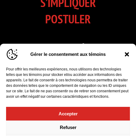
S’IMPLIQUER
POSTULER
INSCRIVEZ-VOUS À NOTRE
Gérer le consentement aux témoins
INFOLETTRE
Pour offrir les meilleures expériences, nous utilisons des technologies
Cliquez pour accepter les cookies marketing
telles que les témoins pour stocker et/ou accéder aux informations des
et activer ce formulaire d’inscription à
appareils. Le fait de consentir à ces technologies nous permettra de traiter
l'infolettre
des données telles que le comportement de navigation ou les ID uniques
sur ce site. Le fait de ne pas consentir ou de retirer son consentement peut
avoir un effet négatif sur certaines caractéristiques et fonctions.
Accepter
Politique de confidentialité
|
Gérer le consentement aux témoins
Refuser
© 2026 Orchestre Symphonique de Québec. Tous droits