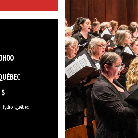
20H00
QUÉBEC
 $
es Hydro-Québec