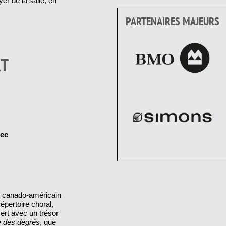
er de la salle, en
PARTENAIRES MAJEURS
RT
bec
f canado-américain
épertoire choral,
ert avec un trésor
e des degrés
, que