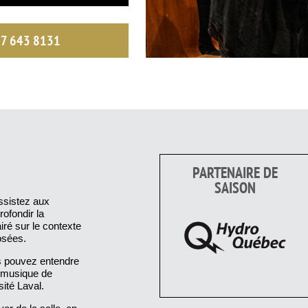
77 643 8131
PARTENAIRE DE
SAISON
ssistez aux
ofondir la
iré sur le contexte
osées.
s pouvez entendre
e musique de
ité Laval.