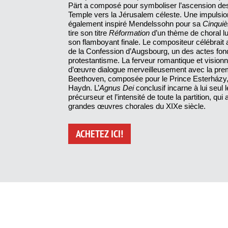
Pärt a composé pour symboliser l’ascension d
Temple vers la Jérusalem céleste. Une impulsion 
également inspiré Mendelssohn pour sa
Cinqui
tire son titre
Réformation
d’un thème de choral lu
son flamboyant finale. Le compositeur célébrait ai
de la Confession d’Augsbourg, un des actes fon
protestantisme. La ferveur romantique et visionn
d’œuvre dialogue merveilleusement avec la pr
Beethoven, composée pour le Prince Esterházy,
Haydn. L’
Agnus Dei
conclusif incarne à lui seul 
précurseur et l’intensité de toute la partition, qu
grandes œuvres chorales du XIXe siècle.
ACHETEZ ICI!