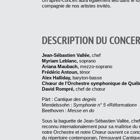
Un après-concert aura également lieu dans le foy
compagnie de nos artistes invités.
DESCRIPTION DU CONCE
Jean-Sébastien Vallée,
chef
Myriam Leblanc,
soprano
Ariana Maubach,
mezzo-soprano
Frédéric Antoun,
ténor
Alex Halliday,
baryton-basse
Chœur de l’Orchestre symphonique de Qué
David Rompré,
chef de chœur
Pärt :
Cantique des degrés
Mendelssohn :
Symphonie n° 5
«Réformation»
Beethoven :
Messe en do
Sous la baguette de Jean-Sébastien Vallée, che
reconnu internationalement pour sa maîtrise du r
notre Orchestre et notre Chœur ouvrent ce conc
du répertoire contemporain, l’émouvant
Cantiqu