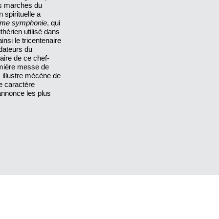
es marches du
spirituelle a
ème symphonie
, qui
thérien utilisé dans
nsi le tricentenaire
dateurs du
aire de ce chef-
emière messe de
 illustre mécène de
le caractère
i annonce les plus