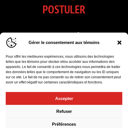
POSTULER
INSCRIVEZ-VOUS À NOTRE
Gérer le consentement aux témoins
INFOLETTRE
Pour offrir les meilleures expériences, nous utilisons des technologies
Cliquez pour accepter les cookies marketing
telles que les témoins pour stocker et/ou accéder aux informations des
et activer ce formulaire d’inscription à
appareils. Le fait de consentir à ces technologies nous permettra de traiter
l'infolettre
des données telles que le comportement de navigation ou les ID uniques
sur ce site. Le fait de ne pas consentir ou de retirer son consentement peut
avoir un effet négatif sur certaines caractéristiques et fonctions.
Accepter
Politique de confidentialité
|
Gérer le consentement aux témoins
Refuser
© 2026 Orchestre Symphonique de Québec. Tous droits
réservés.
Préférences