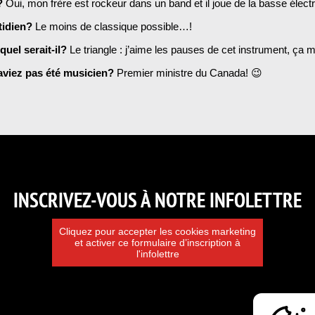
e?
Oui, mon frère est rockeur dans un band et il joue de la basse électr
tidien?
Le moins de classique possible…!
quel serait-il?
Le triangle : j’aime les pauses de cet instrument, ça 
’aviez pas été musicien?
Premier ministre du Canada! 😉
INSCRIVEZ-VOUS À NOTRE INFOLETTRE
Cliquez pour accepter les cookies marketing
et activer ce formulaire d’inscription à
l'infolettre