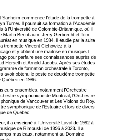
nt Sanheim commence l’étude de la trompette à
n Turner. Il poursuit sa formation à l’Académie
 à l’Université de Colombie-Britannique, où il
 de Martin Berinbaum, Jerry Gerbrecht et Tom
lauréat en musique en 1984. Il étudie par la suite
a trompette Vincent Cichowicz à la
cago et y obtient une maîtrise en musique. Il
cago pour parfaire ses connaissances auprès de
d Herseth et Arnold Jacobs. Après ses études
ogramme de formation orchestrale à Toronto,
ès avoir obtenu le poste de deuxième trompette
e Québec en 1986.
usieurs ensembles, notamment l’Orchestre
chestre symphonique de Montréal, l’Orchestre
ymphonique de Vancouver et Les Violons du Roy.
stre symphonique de l’Estuaire et lors de divers
rgue de Québec.
ur, il a enseigné à l’Université Laval de 1992 à
musique de Rimouski de 1996 à 2023. Il a
s camps musicaux, notamment au Domaine
invité.