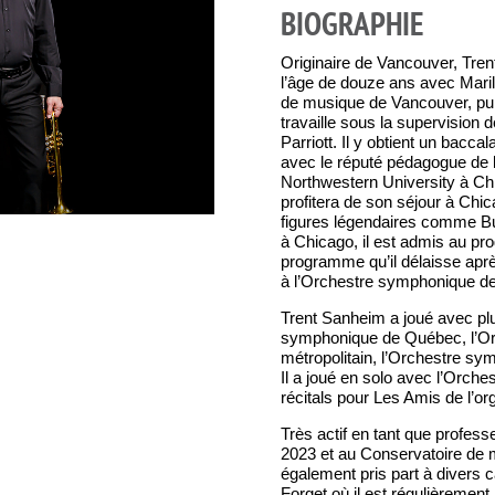
BIOGRAPHIE
Originaire de Vancouver, Tre
l’âge de douze ans avec Marily
de musique de Vancouver, puis
travaille sous la supervision
Parriott. Il y obtient un bacca
avec le réputé pédagogue de l
Northwestern University à Chi
profitera de son séjour à Chi
figures légendaires comme Bu
à Chicago, il est admis au pr
programme qu’il délaisse apr
à l’Orchestre symphonique d
Trent Sanheim a joué avec pl
symphonique de Québec, l’Or
métropolitain, l’Orchestre s
Il a joué en solo avec l’Orche
récitals pour Les Amis de l’o
Très actif en tant que professe
2023 et au Conservatoire de 
également pris part à diver
Forget où il est régulièrement 