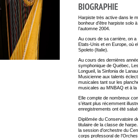
BIOGRAPHIE
Harpiste très active dans le m
bonheur d’être harpiste solo
l’automne 2004.
Au cours de sa carrière, on a
Etats-Unis et en Europe, où el
Spoleto (Italie).
Au cours des dernières années,
symphonique de Québec, Les 
Longueil, la Sinfonia de Lana
Musicienne aux talents éclec
musicales tant sur les planch
musicales au MNBAQ et à la M
Elle compte de nombreux conc
s’étant plus récemment illustr
enregistrements ont été salués
Diplômée du Conservatoire de
titulaire de la classe de harp
la session d’orchestre du Centr
corps professoral de l’Orches