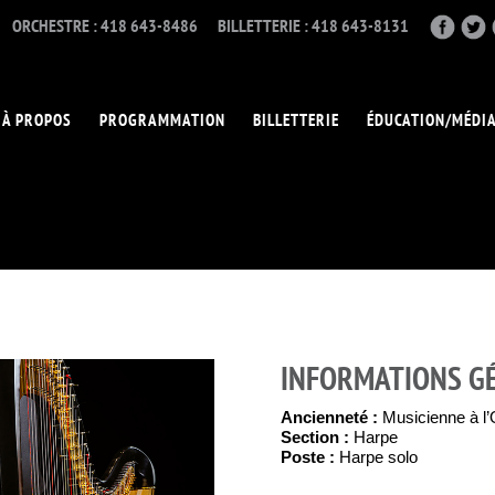
ORCHESTRE : 418 643-8486
BILLETTERIE : 418 643-8131
À PROPOS
PROGRAMMATION
BILLETTERIE
ÉDUCATION/MÉDI
INFORMATIONS G
Ancienneté :
Musicienne à l
Section :
Harpe
Poste :
Harpe solo