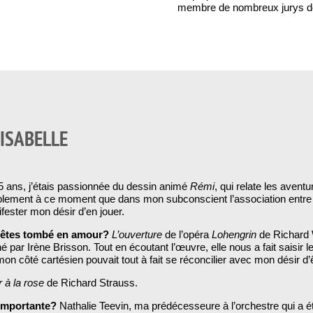
membre de nombreux jurys do
’ISABELLE
 5 ans, j’étais passionnée du dessin animé
Rémi
, qui relate les avent
lement à ce moment que dans mon subconscient l’association entre la l
fester mon désir d’en jouer.
s êtes tombé en amour?
L’ouverture
de l’opéra
Lohengrin
de Richard W
 par Irène Brisson. Tout en écoutant l’œuvre, elle nous a fait saisir 
mon côté cartésien pouvait tout à fait se réconcilier avec mon désir d
 à la rose
de Richard Strauss.
s importante?
Nathalie Teevin, ma prédécesseure à l’orchestre qui a 