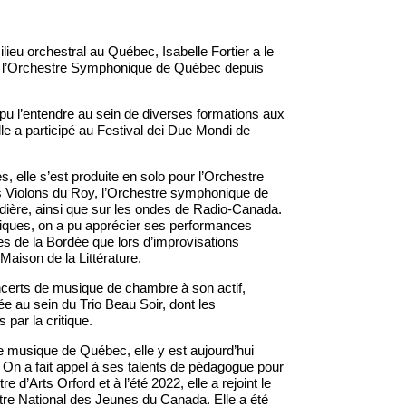
ilieu orchestral au Québec, Isabelle Fortier a le
 à l’Orchestre Symphonique de Québec depuis
 pu l’entendre au sein de diverses formations aux
le a participé au Festival dei Due Mondi de
 elle s’est produite en solo pour l’Orchestre
Violons du Roy, l’Orchestre symphonique de
udière, ainsi que sur les ondes de Radio-Canada.
tiques, on a pu apprécier ses performances
es de la Bordée que lors d’improvisations
aison de la Littérature.
erts de musique de chambre à son actif,
ée au sein du Trio Beau Soir, dont les
 par la critique.
 musique de Québec, elle y est aujourd’hui
e. On a fait appel à ses talents de pédagogue pour
e d’Arts Orford et à l’été 2022, elle a rejoint le
tre National des Jeunes du Canada. Elle a été