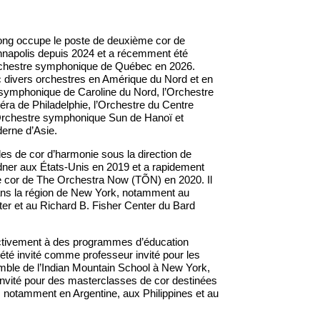
ong occupe le poste de deuxième cor de
napolis depuis 2024 et a récemment été
chestre symphonique de Québec en 2026.
divers orchestres en Amérique du Nord et en
symphonique de Caroline du Nord, l’Orchestre
éra de Philadelphie, l’Orchestre du Centre
l’Orchestre symphonique Sun de Hanoï et
erne d’Asie.
 de cor d’harmonie sous la direction de
ner aux États-Unis en 2019 et a rapidement
de cor de The Orchestra Now (TÕN) en 2020. Il
dans la région de New York, notamment au
ter et au Richard B. Fisher Center du Bard
ctivement à des programmes d’éducation
 été invité comme professeur invité pour les
ble de l’Indian Mountain School à New York,
nvité pour des masterclasses de cor destinées
 notamment en Argentine, aux Philippines et au