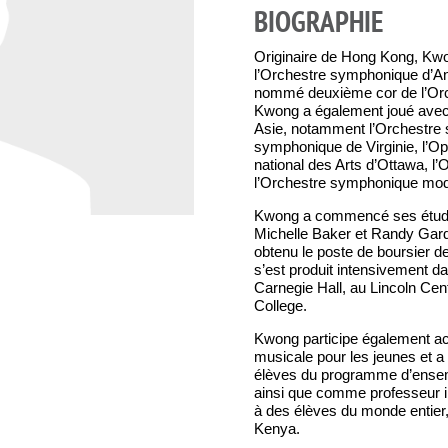
BIOGRAPHIE
Originaire de Hong Kong, Kw
l’Orchestre symphonique d’An
nommé deuxième cor de l’Or
Kwong a également joué avec 
Asie, notamment l’Orchestre 
symphonique de Virginie, l’Op
national des Arts d’Ottawa, 
l’Orchestre symphonique mod
Kwong a commencé ses études
Michelle Baker et Randy Gard
obtenu le poste de boursier 
s’est produit intensivement 
Carnegie Hall, au Lincoln Cen
College.
Kwong participe également a
musicale pour les jeunes et a
élèves du programme d’ensem
ainsi que comme professeur i
à des élèves du monde entier,
Kenya.