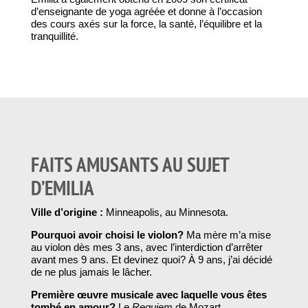
d’enseignante de yoga agréée et donne à l’occasion
des cours axés sur la force, la santé, l’équilibre et la
tranquillité.
FAITS AMUSANTS AU SUJET
D’EMILIA
Ville d’origine :
Minneapolis, au
Minnesota.
Pourquoi avoir choisi le violon?
Ma mère m’a mise
au violon dès mes 3 ans, avec l’interdiction d’arrêter
avant mes 9 ans. Et devinez quoi? À 9 ans, j’ai décidé
de ne plus jamais le lâcher.
Première œuvre musicale avec laquelle vous êtes
tombé en amour?
Le
Requiem
de Mozart.