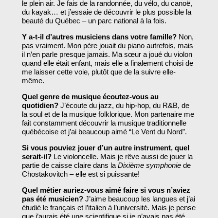
le plein air. Je fais de la randonnée, du vélo, du canoë,
du kayak… et j’essaie de découvrir le plus possible la
beauté du Québec – un parc national à la fois.
Y a-t-il d’autres musiciens dans votre famille?
Non,
pas vraiment. Mon père jouait du piano autrefois, mais
il n’en parle presque jamais. Ma sœur a joué du violon
quand elle était enfant, mais elle a finalement choisi de
me laisser cette voie, plutôt que de la suivre elle-
même.
Quel genre de musique écoutez-vous au
quotidien?
J’écoute du jazz, du hip-hop, du R&B, de
la soul et de la musique folklorique. Mon partenaire me
fait constamment découvrir la musique traditionnelle
québécoise et j’ai beaucoup aimé “Le Vent du Nord”.
Si vous pouviez jouer d’un autre instrument, quel
serait-il?
Le violoncelle. Mais je rêve aussi de jouer la
partie de caisse claire dans la
Dixième symphonie
de
Chostakovitch – elle est si puissante!
Quel métier auriez-vous aimé faire si vous n’aviez
pas été musicien?
J’aime beaucoup les langues et j’ai
étudié le français et l’italien à l’université. Mais je pense
que j’aurais été une scientifique si je n’avais pas été