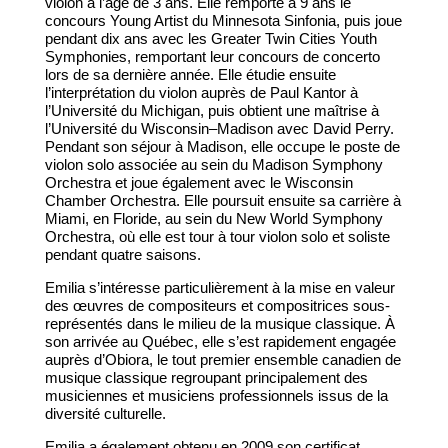
violon à l’âge de 3 ans. Elle remporte à 9 ans le
concours Young Artist du Minnesota Sinfonia, puis joue
pendant dix ans avec les Greater Twin Cities Youth
Symphonies, remportant leur concours de concerto
lors de sa dernière année. Elle étudie ensuite
l’interprétation du violon auprès de Paul Kantor à
l’Université du Michigan, puis obtient une maîtrise à
l’Université du Wisconsin–Madison avec David Perry.
Pendant son séjour à Madison, elle occupe le poste de
violon solo associée au sein du Madison Symphony
Orchestra et joue également avec le Wisconsin
Chamber Orchestra. Elle poursuit ensuite sa carrière à
Miami, en Floride, au sein du New World Symphony
Orchestra, où elle est tour à tour violon solo et soliste
pendant quatre saisons.
Emilia s’intéresse particulièrement à la mise en valeur
des œuvres de compositeurs et compositrices sous-
représentés dans le milieu de la musique classique. À
son arrivée au Québec, elle s’est rapidement engagée
auprès d’Obiora, le tout premier ensemble canadien de
musique classique regroupant principalement des
musiciennes et musiciens professionnels issus de la
diversité culturelle.
Emilia a également obtenu en 2009 son certificat