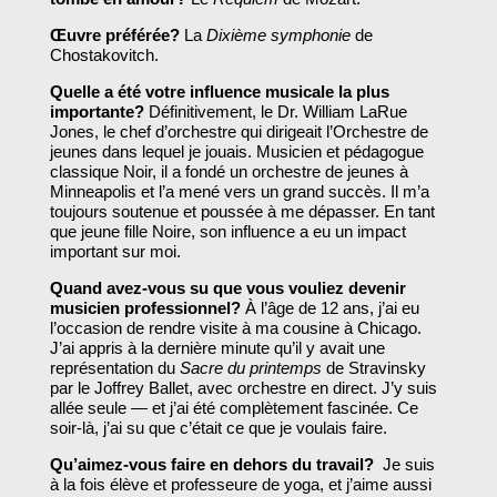
Œuvre préférée?
La
Dixième symphonie
de
Chostakovitch.
Quelle a été votre influence musicale la plus
importante?
Définitivement, le Dr. William LaRue
Jones, le chef d’orchestre qui dirigeait l’Orchestre de
jeunes dans lequel je jouais. Musicien et pédagogue
classique Noir, il a fondé un orchestre de jeunes à
Minneapolis et l’a mené vers un grand succès. Il m’a
toujours soutenue et poussée à me dépasser. En tant
que jeune fille Noire, son influence a eu un impact
important sur moi.
Quand avez-vous su que vous vouliez devenir
musicien professionnel?
À l’âge de 12 ans, j’ai eu
l’occasion de rendre visite à ma cousine à Chicago.
J’ai appris à la dernière minute qu’il y avait une
représentation du
Sacre du printemps
de Stravinsky
par le Joffrey Ballet, avec orchestre en direct. J’y suis
allée seule — et j’ai été complètement fascinée. Ce
soir-là, j’ai su que c’était ce que je voulais faire.
Qu’aimez-vous faire en dehors du travail?
Je suis
à la fois élève et professeure de yoga, et j’aime aussi