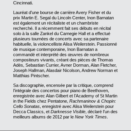
Cincinnati.
Lauréat d’une bourse de carrière Avery Fisher et du
prix Martin E. Segal du Lincoln Center, Inon Barnatan
est également un récitaliste et un chambriste
recherché. Il a récemment fait ses débuts en récital
solo à la salle Zankel du Carnegie Hall et a effectué
plusieurs tournées de concerts avec sa partenaire
habituelle, la violoncelliste Alisa Weilerstein. Passionné
de musique contemporaine, Inon Barnatan a
commandé et interprété des œuvres de nombreux
compositeurs vivants, créant des pièces de Thomas
Adès, Sebastian Currier, Avner Dorman, Alan Fletcher,
Joseph Hallman, Alasdair Nicolson, Andrew Norman et
Matthias Pintscher.
Sa discographie, encensée par la critique, comprend
l’intégrale des concertos pour piano de Beethoven,
enregistrée avec Alan Gilbert et l’Academy of St Martin
in the Fields chez Pentatone,
Rachmaninov & Chopin:
Cello Sonatas
, enregistré avec Alisa Weilerstein pour
Decca Classics, et
Darknesse Visible
, déclaré l’un des
meilleurs albums de 2012 par le
New York Times
.