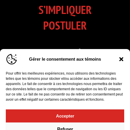
S’IMPLIQUER
POSTULER
INSCRIVEZ-VOUS À NOTRE
Gérer le consentement aux témoins
INFOLETTRE
Pour offrir les meilleures expériences, nous utilisons des technologies
Cliquez pour accepter les cookies marketing
telles que les témoins pour stocker et/ou accéder aux informations des
et activer ce formulaire d’inscription à
appareils. Le fait de consentir à ces technologies nous permettra de traiter
l'infolettre
des données telles que le comportement de navigation ou les ID uniques
sur ce site. Le fait de ne pas consentir ou de retirer son consentement peut
avoir un effet négatif sur certaines caractéristiques et fonctions.
Accepter
Politique de confidentialité
|
Gérer le consentement aux témoins
Refuser